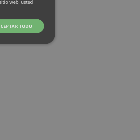
incluido
sitio web, usted
3
(desde
Cómo funciona →
400€/mes)
RESERVA
ACEPTAR TODO
TU NEST
LONG
STAY
Cómo funciona
→
EXPERIENCIAS
04
Stand
Surf
Diving &
•
UP
School
Snorkeling
•
•
Paddle
&