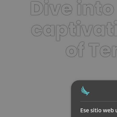
Dive into
captivat
of Te
Ese sitio web 