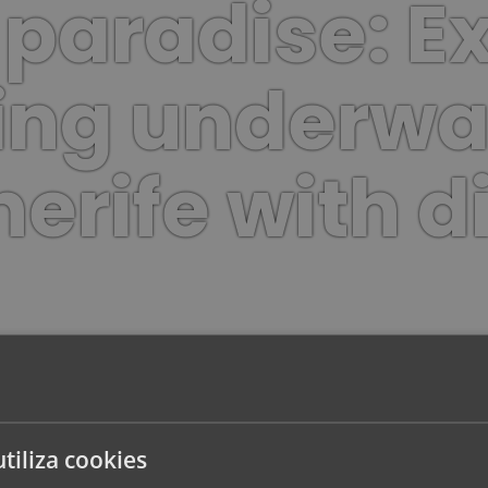
 paradise: E
ing underwa
nerife with d
utiliza cookies