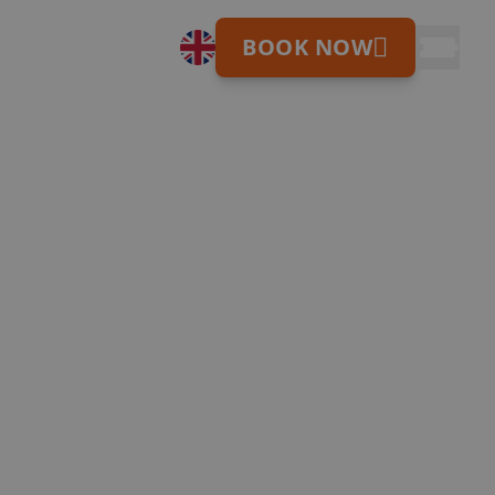
BOOK NOW
he captivating underwater world of Tenerife with divi
NUESTROS DESTINOS Y
01
HOSTELS
Tenerife
Gran
Ibiza
Canaria
Naturaleza & Surf
Fiesta &
Lifestyle
Adeje
Nest
•
Ciudad & Playa
•
Costa Adeje
Cisne
•
Las
✨ New Hostel! (get -50% now)
by
Palmas
•
Nest
Duque
Nest
Nest
Sant