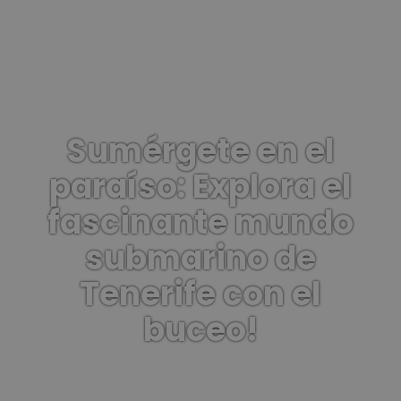
Sumérgete en el
paraíso: Explora el
fascinante mundo
submarino de
Tenerife con el
buceo!