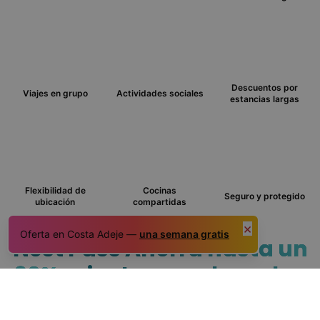
Descuentos por
Viajes en grupo
Actividades sociales
estancias largas
Flexibilidad de
Cocinas
Seguro y protegido
ubicación
compartidas
×
Oferta en Costa Adeje —
una semana gratis
Nest Pass
Ahorra hasta un
30%
mientras exploras las
Islas Canarias