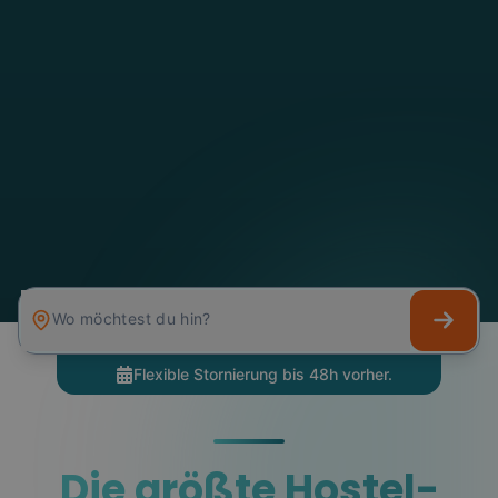
Wo möchtest du hin?
Nest Pass
Long Stay
Die größte Hostel-