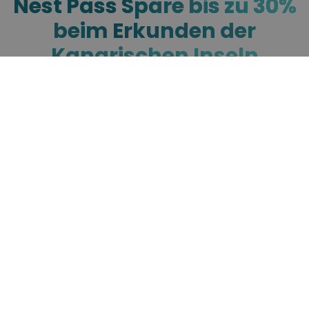
Nest Pass
Spare bis zu 30%
beim Erkunden der
Kanarischen Inseln
Der Nest Pass ist dein flexibler
Reisepass — mit nur einer Buchung
bekommst du Zugang zu 11 Nests