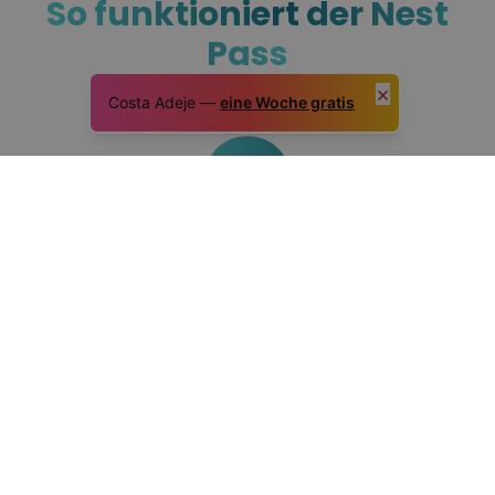
So funktioniert der Nest
Pass
×
Costa Adeje —
eine Woche gratis
1
Buch dein erstes Nest
Such dir ein Hostel aus, um deine Reise zu starten, und
sicher dir mit 7+ Nächten den Nest Pass-Tarif. Erster
Stopp – erledigt.
2