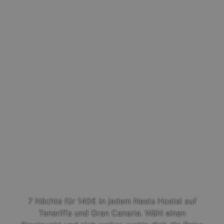
7 Nächte für 140€ in jedem Nests Hostel auf
Teneriffa und Gran Canaria. Wähl einen