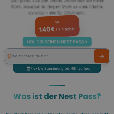
Startpunkt und zieh weiter, wohin dich die Reise
führt. Brauchst du länger? Buch so viele Nächte
du willst – alle für 20€/Nacht.
AB
140€
/ 7 Nächte
HOL DIR DEINEN NEST PASS
Wo möchtest du hin?
Flexible Stornierung bis 48h vorher.
Was ist der Nest Pass?