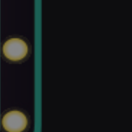
Nest
Palmas
(Guanarteme)
La Mareta
✨ New Hostel!
(Los Abrigos)
•
Las
Eras
Nest
Las
Eras
•
Aguere
Nest
La Laguna
(Santa Cruz)
•
Arena