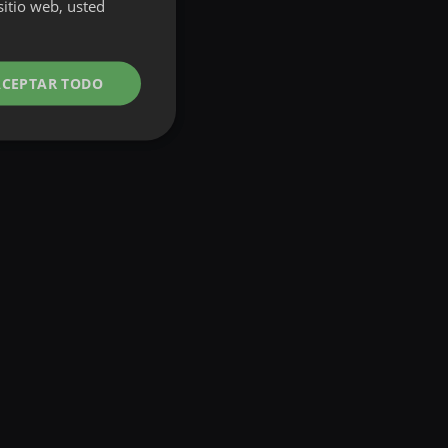
TU NEST
sitio web, usted
Cómo funciona →
LONG
STAY
Cómo funciona →
ACEPTAR TODO
EXPERIENCIAS
04
Stand
Surf
Diving &
•
UP
School
Snorkeling
•
•
Paddle
&
Lessons
Paragliding
•
Ver todas las experiencias →