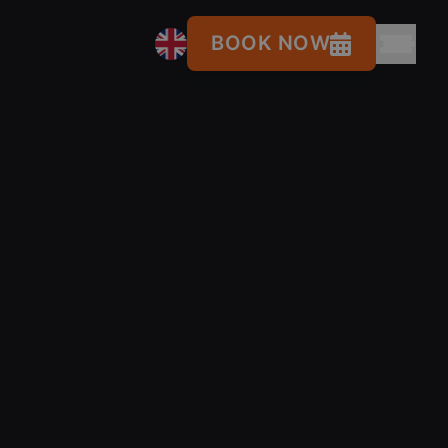
BOOK NOW
NUESTROS DESTINOS Y
01
HOSTELS
Tenerife
Gran
Ibiza
Canaria
Naturaleza & Surf
Fiesta &
Lifestyle
Adeje
Nest
•
Ciudad & Playa
•
Costa Adeje
Cisne
•
Las
✨ New Hostel! (get -50% now)
by
•
Palmas
Nest
Duque
Nest
Sant
Nest