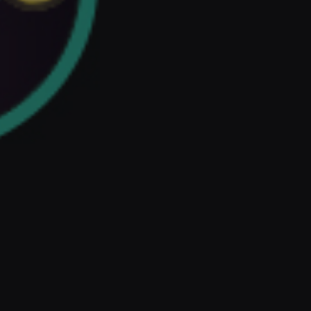
Nest
Puerto
Santiago
(Los
Gigantes)
•
Puerto
Nest
Puerto
de la Cruz
Ver todos los hostels →
NEST PASS -
NEST LONG
02
03
ONE
STAY - MAKE