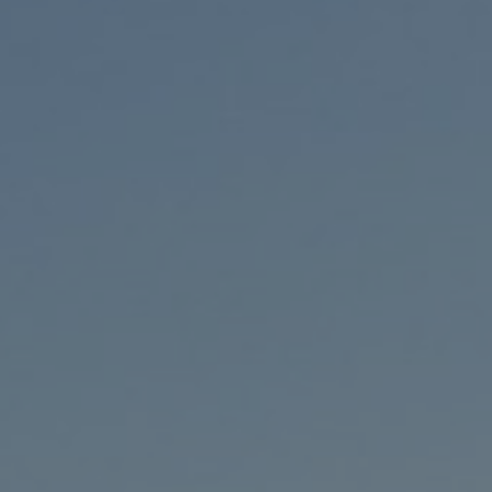
Nest
Palmas
(Guanarteme)
La Mareta
✨ New Hostel!
(Los Abrigos)
•
Las
Eras
Nest
Las
Eras
•
Aguere
Nest
La Laguna
(Santa Cruz)
•
Arena