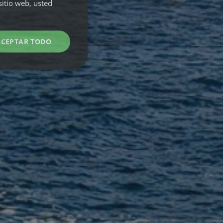
TU NEST
sitio web, usted
Cómo funciona →
LONG
STAY
Cómo funciona →
ACEPTAR TODO
EXPERIENCIAS
04
Stand
Surf
Diving &
•
UP
School
Snorkeling
•
•
Paddle
&
Lessons
Paragliding
•
Ver todas las experiencias →