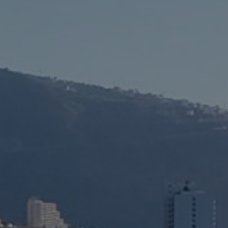
Nest
Puerto
Santiago
(Los
Gigantes)
•
Puerto
Nest
Puerto
de la Cruz
Ver todos los hostels →
NEST PASS -
NEST LONG
02
03
ONE
STAY - MAKE