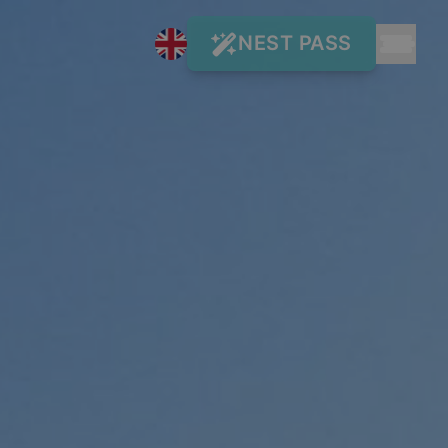
BOOK NOW
NUESTROS DESTINOS Y
01
HOSTELS
Tenerife
Gran
Ibiza
Canaria
Naturaleza & Surf
Fiesta &
Lifestyle
Adeje
Nest
•
Ciudad & Playa
•
Costa Adeje
Cisne
•
Las
✨ New Hostel! (get -50% now)
by
•
Palmas
Nest
Duque
Nest
Sant
Nest