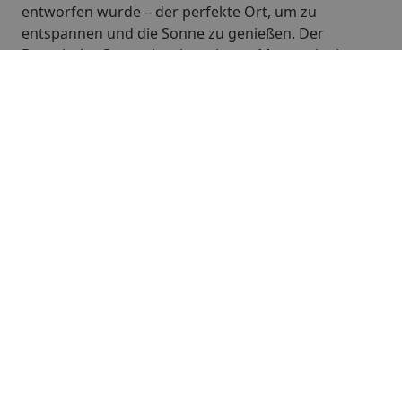
entworfen wurde – der perfekte Ort, um zu
entspannen und die Sonne zu genießen. Der
Botanische Garten ist ein weiteres Muss, mit einer
beeindruckenden Sammlung tropischer und
subtropischer Pflanzen, die dich verzaubern
werden.
Außerdem beherbergt Puerto de la Cruz das Festival
Mueca, ein jährliches Event der darstellenden
Künste, das die Straßen mit Theater, Musik und Tanz
füllt. Die Stadt verwandelt sich in eine Freiluftbühne
und bietet ein lebhaftes und vielfältiges kulturelles
Erlebnis.
Unterkunft im
Puerto Nest, um
das Tal hautnah zu
erkunden!