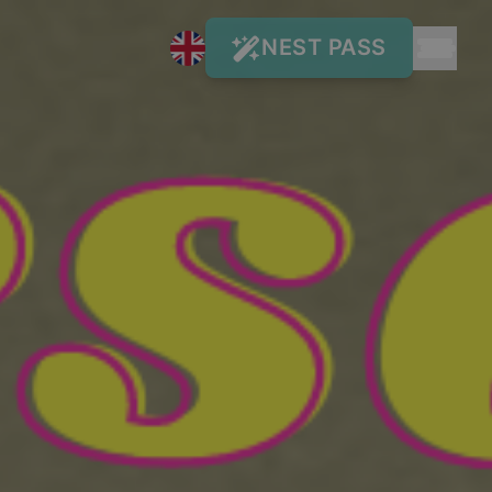
BOOK NOW
NUESTROS DESTINOS Y
01
HOSTELS
Tenerife
Gran
Ibiza
Canaria
Naturaleza & Surf
Fiesta &
Lifestyle
Adeje
Nest
•
Ciudad & Playa
•
Costa Adeje
Cisne
•
Las
✨ New Hostel! (get -50% now)
by
•
Palmas
Nest
Duque
Nest
Sant
Nest