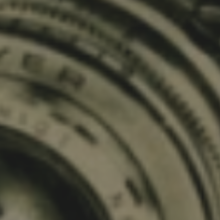
Nest
Puerto
Santiago
(Los
Gigantes)
•
Puerto
Nest
Puerto
de la Cruz
Ver todos los hostels →
NEST PASS -
NEST LONG
02
03
ONE
STAY - MAKE