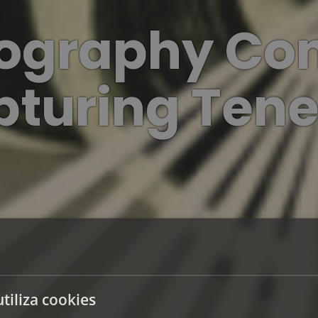
ography Con
turing Tene
utiliza cookies