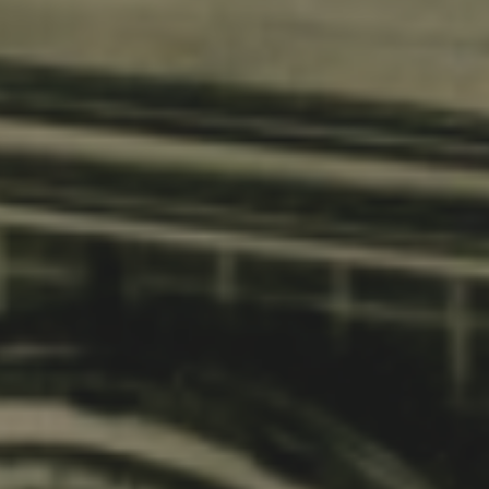
Nest
Palmas
(Guanarteme)
La Mareta
✨ New Hostel!
(Los Abrigos)
•
Las
Eras
Nest
Las
Eras
•
Aguere
Nest
La Laguna
(Santa Cruz)
•
Arena