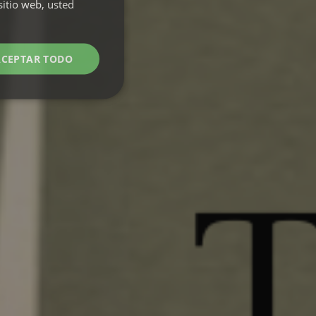
TU NEST
sitio web, usted
Cómo funciona →
LONG
STAY
Cómo funciona →
ACEPTAR TODO
EXPERIENCIAS
04
Stand
Surf
Diving &
•
UP
School
Snorkeling
•
•
Paddle
&
Lessons
Paragliding
•
Ver todas las experiencias →