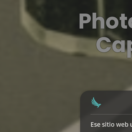
Phot
Cap
Ese sitio web 