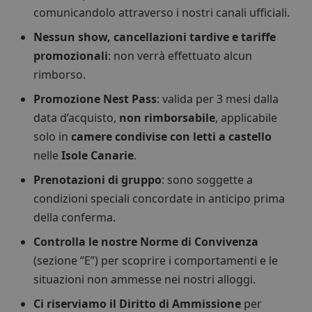
comunicandolo attraverso i nostri canali ufficiali.
Nessun show, cancellazioni tardive e tariffe
promozionali
: non verrà effettuato alcun
rimborso.
Promozione Nest Pass
: valida per 3 mesi dalla
data d’acquisto,
non rimborsabile
, applicabile
solo in
camere condivise con letti a castello
Tenerife
Nest Pass
Long Stay
nelle
Isole Canarie
.
Prenotazioni di gruppo
: sono soggette a
condizioni speciali concordate in anticipo prima
della conferma.
Controlla le nostre Norme di Convivenza
(sezione “E”) per scoprire i comportamenti e le
situazioni non ammesse nei nostri alloggi.
Ci riserviamo il Diritto di Ammissione
per