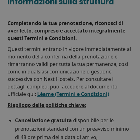
informazioni sulla struttura
Completando la tua prenotazione, riconosci di
aver letto, compreso e accettato integralmente
questi Termini e Condizioni.
Questi termini entrano in vigore immediatamente al
momento della conferma della prenotazione e
rimarranno validi per tutta la tua permanenza, così
come in qualsiasi comunicazione o gestione
successiva con Nest Hostels. Per consultare i
dettagli completi, puoi accedere al documento
Gran Canaria
Nest Pass
Long Stay
ufficiale qui:
Léame (Termini e Condizioni)
Riepilogo delle politiche chiave:
Cancellazione gratuita
disponibile per le
prenotazioni standard con un preavviso minimo
di 48 ore prima della data di arrivo,