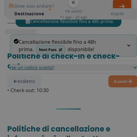
Dove vuoi andare?
14 notti
Destinazione
Ospiti
11 ago – 25 ago
Cancellazione flessibile fino a 48h prima.
Cancellazione flessibile fino a 48h
prima.
disponibile!
Nest Pass
Politiche di check-in e check-
Ibiza
out
Hai un codice sconto?
Cisne by
Nest
Sant Antoni de Portmany
• Arrivo: 14:00
Indietro
Avanti
• Check-out: 10:30
Flamingo by
Nest
Es Canar, Santa Eulalia del Río
Politiche di cancellazione e