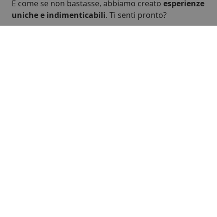
E come se non bastasse, abbiamo creato
esperienze
uniche e indimenticabili
. Ti senti pronto?
Resta con la nostra
famiglia Nest!
Cinque ostelli con cui conoscere
l’isola e tutti i suoi
viaggiatori
SERVICIOS
Perché scegliere i nostri Ostelli?