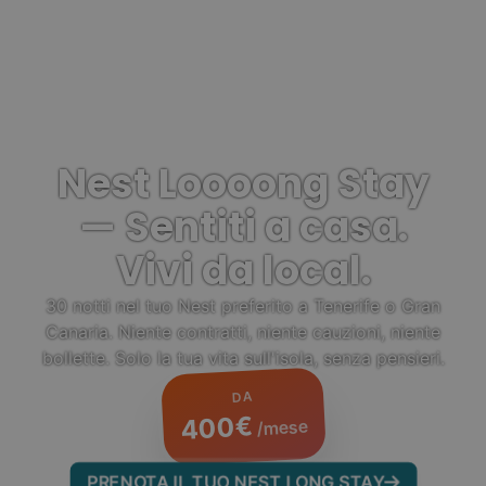
Nest Loooong Stay
— Sentiti a casa.
Vivi da local.
30 notti nel tuo Nest preferito a Tenerife o Gran
Canaria. Niente contratti, niente cauzioni, niente
bollette. Solo la tua vita sull'isola, senza pensieri.
DA
400€
/mese
PRENOTA IL TUO NEST LONG STAY