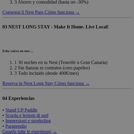
3
Ahorro y comodidad
(hasta un -30%)
Consegui il Nest Pass
Cómo funciona →
03
NEST LONG STAY - Make It Home. Live Local!
Echa raíces un mes ...
1
30 noches en tu Nest
(Tenerife o Gran Canaria)
2
Sin fianzas ni contratos
(cero papeleo)
3
Todo incluido
(desde 400€/mes)
Reserva tu Nest Long Stay
Cómo funciona →
04
Experiencias
•
Stand UP Paddle
•
Scuola e lezioni di surf
•
Immersioni e snorkeling
•
Parapendio
Guarda tutte le esperienze →