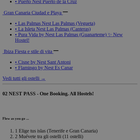
•
Puerto
Nest
Puerto de la Cruz
Gran Canaria
Ciudad e Playa
•
Las Palmas
Nest
Las Palmas (Vegueta)
•
La Isleta
Nest
Las Palmas (Canteras)
•
Pura Vida by
Nest
Las Palmas (Guanarteme)
✨ New
Hostel!
Ibiza
Fiesta e stile di vita
•
Cisne by
Nest
Sant Antoni
•
Flamingo by
Nest
Es Canar
Vedi tutti gli ostelli →
02
NEST PASS - One Booking. All Hostels!
Flow as you go ...
1
Elige tus islas
(Tenerife e Gran Canaria)
2
Muévete tra gli ostelli
(11 ostelli)