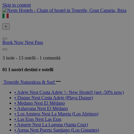
Skip to content
×
Book Now
Nest Pass
3 isole - 13 ostelli - 1 comunità
01
I nostri destini e ostelli
Tenerife
Naturaleza & Surf
•
Adeje
Nest
Costa Adeje
✨ New Hostel! (get -50% now)
•
Duque
Nest
Costa Adeje (Playa Duque)
•
Medano
Nest
El Médano
•
Ashavana
Nest
El Médano
•
Los Amigos
Nest
La Mareta (Los Abrigos)
•
Las Eras
Nest
Las Eras
•
Aguere
Nest
La Laguna (Santa Cruz)
•
Arena
Nest
Puerto Santiago (Los Gigantes)