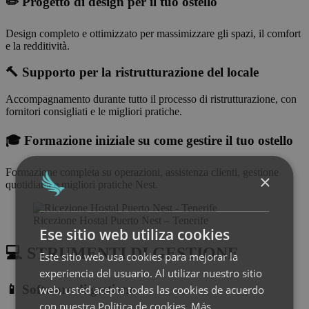
✏️ Progetto di design per il tuo ostello
Design completo e ottimizzato per massimizzare gli spazi, il comfort
e la redditività.
🔨 Supporto per la ristrutturazione del locale
Accompagnamento durante tutto il processo di ristrutturazione, con
fornitori consigliati e le migliori pratiche.
🎓 Formazione iniziale su come gestire il tuo ostello
Formazione completa su operazioni, assistenza clienti, gestione
×
quotidiana e migliori pratiche Nest.
Ricezione Hostal Puerto Nest – Tenerife
Ese sitio web utiliza cookies
💻 STRUMENTI DI GESTIONE
Este sitio web usa cookies para mejorar la
experiencia del usuario. Al utilizar nuestro sitio
📱 Software di gestione
web, usted acepta todas las cookies de acuerdo
con nuestra Política de cookies.
Más