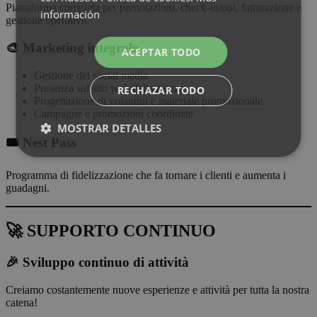
Piattaforma completa per prenotazioni, check-in/out, fatturazione e
información
gestione operativa.
🎨 Marketing integrale
ACEPTAR TODO
Gestione dei social media
Presenza sul sito web della catena
RECHAZAR TODO
Progettazione di volantini e materiale promozionale
Campagne e promozioni coordinate
MOSTRAR DETALLES
🎟️ Nest Pass
Programma di fidelizzazione che fa tornare i clienti e aumenta i
guadagni.
🚀 SUPPORTO CONTINUO
🎉 Sviluppo continuo di attività
Creiamo costantemente nuove esperienze e attività per tutta la nostra
catena!