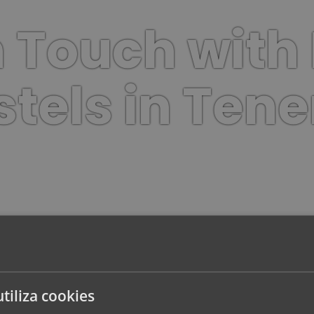
n Touch with
tels in Tene
utiliza cookies