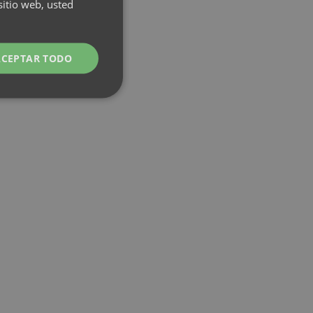
incluido
sitio web, usted
3
(desde
Cómo funciona →
400€/mes)
RESERVA
ACEPTAR TODO
TU NEST
LONG
STAY
Cómo funciona →
EXPERIENCIAS
04
Stand
Surf
Diving &
•
UP
School
Snorkeling
•
•
Paddle
&
Lessons