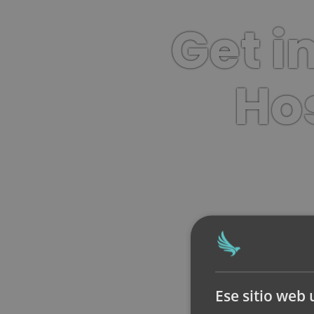
Get i
Hos
Ese sitio web 