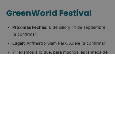
GreenWorld Festival
Próximas Fechas:
6 de julio y 14 de septiembre
(a confirmar)
Lugar:
Anfiteatro Siam Park, Adeje (a confirmar)
Y llegamos a lo que, para muchos, es la meca de
la música electrónica en Tenerife,
«es el festival
más underground e internacional de música
electrónica en las Islas Canarias»
. El GreenWorld
Festival se ha consolidado como uno de los
eventos más esperados para los amantes de la
música electrónica en el archipiélago y gran
parte de Europa. Con un cartel que incluye a
algunos de los nombres más importantes de la
escena techno y house, este festival ofrece una