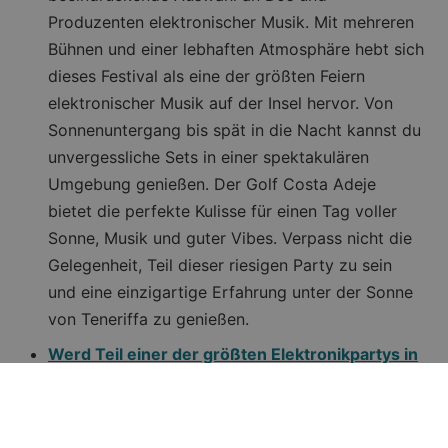
Produzenten elektronischer Musik. Mit mehreren
Bühnen und einer lebhaften Atmosphäre hebt sich
dieses Festival als eine der größten Feiern
elektronischer Musik auf der Insel hervor. Von
Sonnenuntergang bis spät in die Nacht kannst du
unvergessliche Sets in einer spektakulären
Umgebung genießen. Der Golf Costa Adeje
bietet die perfekte Kulisse für einen Tag voller
Sonne, Musik und guter Vibes. Verpass nicht die
Gelegenheit, Teil dieser riesigen Party zu sein
und eine einzigartige Erfahrung unter der Sonne
von Teneriffa zu genießen.
Werd Teil einer der größten Elektronikpartys in
Spanien!