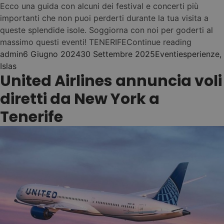
Ibiza
Las Palmas (Vegueta)
Ecco una guida con alcuni dei festival e concerti più
Nest
•
importanti che non puoi perderti durante la tua visita a
Fiesta e stile di vita
Nest
•
El Médano
queste splendide isole. Soggiorna con noi per goderti al
Nest
•
Las Palmas (Canteras)
“Goditi i
massimo questi eventi! TENERIFE
Continue reading
Nest
•
Sant Antoni
Vedi tutti gli ostelli →
Posted by
Posted in
Tags:
admin
6 Giugno 2024
30 Settembre 2025
Eventi
esperienze
,
•
El Médano
Islas
Nest
•
United Airlines annuncia voli
Nest
•
Nest
Las Palmas
diretti da New York a
La Mareta (Los Abrigos)
NEST PASS - ONE
(Guanarteme)
02
Es Canar
✨ New Hostel!
BOOKING. ALL
Nest
Tenerife
•
HOSTELS!
Las Eras
Nest
•
Flow as you go ...
La Laguna (Santa Cruz)
Elige tus islas
Nest
•
(Tenerife e Gran
1
Puerto Santiago (Los
Canaria)
Gigantes)
Muévete tra gli ostelli
2
(11 ostelli)
Nest
•
Ahorro y comodidad