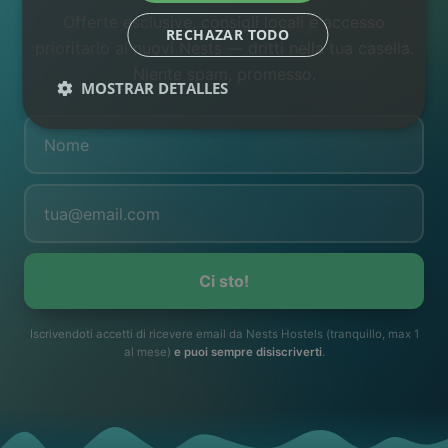
Offerte esclusive, consigli locali e accesso
RECHAZAR TODO
prioritario ai nuovi Nests — dritti nella tua casella.
Niente spam, promesso.
MOSTRAR DETALLES
Ci sto!
Iscrivendoti accetti di ricevere email da Nests Hostels (tranquillo, max 1
al mese)
e puoi sempre disiscriverti
.