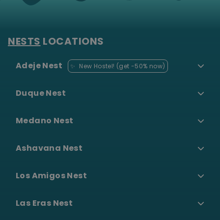
NESTS
LOCATIONS
Adeje Nest
✨
New Hostel! (get -50% now)
Duque Nest
Medano Nest
Ashavana Nest
Los Amigos Nest
Las Eras Nest