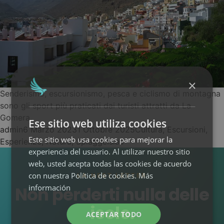
Immersioni e
•
snorkeling
Parapendio
•
Guarda tutte le
×
esperienze →
Senderismo, escursionismo, pesca e ciclismo di montagna
sono gli sport più praticati dai turisti attratti da La
Gomera.
Surf Camp
Blog
Grupos
Ese sitio web utiliza cookies
Posted by
Posted in
admin
6 Marzo 2023
1 Ottobre 2025
Cultura
,
Escursioni
,
Shuttle
Este sitio web usa cookies para mejorar la
Tags:
Esperienze
,
Natura
,
Spiagge
Islas
experiencia del usuario. Al utilizar nuestro sitio
web, usted acepta todas las cookies de acuerdo
con nuestra Política de cookies.
Más
LA NEST LETTER
información
Non perderti nulla delle
isole.
ACEPTAR TODO