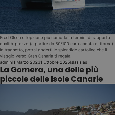
contratos
(cero
2
papeleo)
Todo incluido
(desde
3
400€/mes)
RESERVA TU
NEST LONG
Fred Olsen è l’opzione più comoda in termini di rapporto
STAY
qualità-prezzo (a partire da 80/100 euro andata e ritorno).
Cómo funciona →
In traghetto, potrai goderti le splendide cartoline che il
viaggio verso Gran Canaria ti regala.
Posted by
Posted in
Tags:
admin
11 Marzo 2023
1 Ottobre 2025
Islas
Islas
La Gomera, una delle più
EXPERIENCIAS
04
piccole delle Isole Canarie
Stand UP Paddle
•
Scuola e lezioni di
•
surf