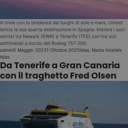
3
Puerto de la Cruz
(hasta un -30%)
CONSEGUI IL
NEST PASS
In linea con la tendenza dei luoghi di sole e mare, United
Cómo funciona →
lancia la sua quarta destinazione in Spagna. Inizierà i suoi
servizi tra Newark (EWR) e Tenerife (TFS) con tre voli
settimanali a bordo del Boeing 757-200.
Posted by
Posted in
Ta
admin
5 Maggio 2023
1 Ottobre 2025
Islas
,
Nests Hostels
NEST LONG STAY -
Islas
03
Da Tenerife a Gran Canaria
MAKE IT HOME. LIVE
LOCAL!
con il traghetto Fred Olsen
Echa raíces un
mes ...
30 noches en tu Nest
(Tenerife o Gran
1
Canaria)
Sin fianzas ni