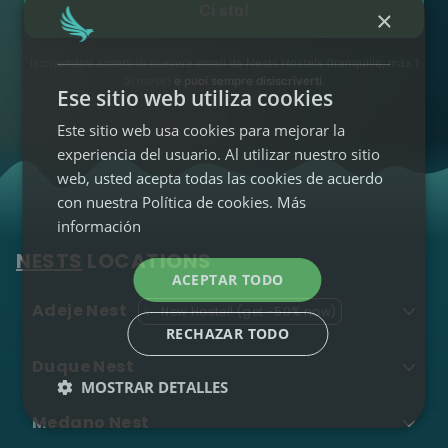
contratos
(cero
2
Ci sto!
×
papeleo)
Todo incluido
(desde
3
Iscrivendoti accetti di ricevere email da Nests Hostels (tranquillo, max 1
400€/mes)
al mese)
e puoi sempre disiscriverti
.
Ese sitio web utiliza cookies
RESERVA TU
NEST LONG
Este sitio web usa cookies para mejorar la
STAY
experiencia del usuario. Al utilizar nuestro sitio
Cómo funciona →
web, usted acepta todas las cookies de acuerdo
con nuestra Política de cookies.
Más
información
NESTS
LOCATIONS
EXPERIENCIAS
04
ACEPTAR TODO
Adeje Nest
✨
New Hostel! (get -50% now)
Stand UP Paddle
•
RECHAZAR TODO
Scuola e lezioni di
Duque Nest
MOSTRAR DETALLES
•
surf
Medano Nest