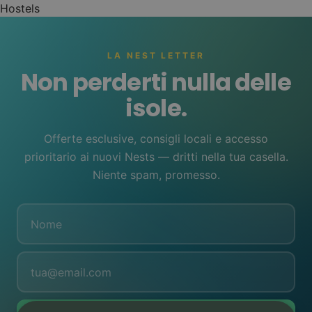
3
Hostels
Puerto de la Cruz
(hasta un -30%)
CONSEGUI IL
NEST PASS
LA NEST LETTER
Cómo funciona →
Non perderti nulla delle
isole.
NEST LONG STAY -
Offerte esclusive, consigli locali e accesso
03
MAKE IT HOME. LIVE
prioritario ai nuovi Nests — dritti nella tua casella.
Niente spam, promesso.
LOCAL!
Echa raíces un
mes ...
30 noches en tu Nest
(Tenerife o Gran
1
Canaria)
Sin fianzas ni