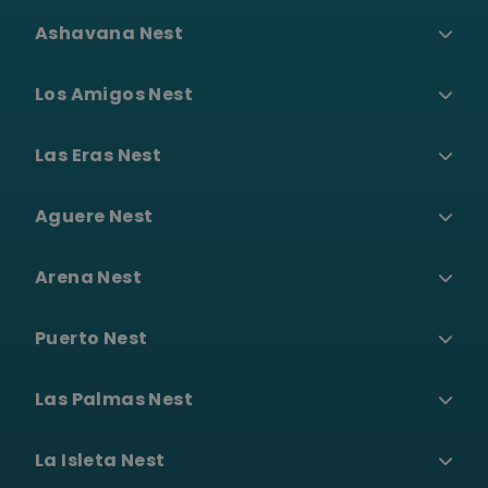
Immersioni e
•
Ashavana Nest
snorkeling
Parapendio
•
Los Amigos Nest
Guarda tutte le
Las Eras Nest
esperienze →
Aguere Nest
Surf Camp
Blog
Grupos
Arena Nest
Shuttle
Puerto Nest
Las Palmas Nest
La Isleta Nest