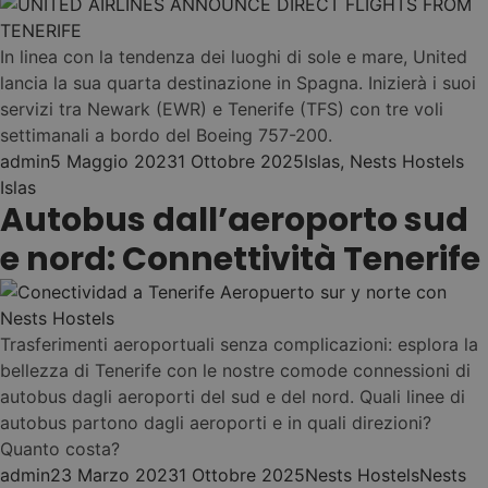
Ibiza
Las Palmas (Vegueta)
Nest
•
Fiesta e stile di vita
Nest
•
In linea con la tendenza dei luoghi di sole e mare, United
El Médano
Nest
•
Las Palmas (Canteras)
lancia la sua quarta destinazione in Spagna. Inizierà i suoi
Nest
•
servizi tra Newark (EWR) e Tenerife (TFS) con tre voli
Sant Antoni
Vedi tutti gli ostelli →
•
El Médano
settimanali a bordo del Boeing 757-200.
Nest
•
Posted by
Posted in
Ta
admin
5 Maggio 2023
1 Ottobre 2025
Islas
,
Nests Hostels
Nest
•
Nest
Las Palmas
Islas
La Mareta (Los Abrigos)
NEST PASS - ONE
Autobus dall’aeroporto sud
(Guanarteme)
02
Es Canar
✨ New Hostel!
BOOKING. ALL
Nest
•
e nord: Connettività Tenerife
HOSTELS!
Las Eras
Nest
•
Flow as you go ...
La Laguna (Santa Cruz)
Trasferimenti aeroportuali senza complicazioni: esplora la
Elige tus islas
bellezza di Tenerife con le nostre comode connessioni di
Nest
•
(Tenerife e Gran
1
autobus dagli aeroporti del sud e del nord. Quali linee di
Puerto Santiago (Los
Canaria)
autobus partono dagli aeroporti e in quali direzioni?
Gigantes)
Muévete tra gli ostelli
Quanto costa?
2
(11 ostelli)
Nest
Posted by
Posted in
Tags:
admin
23 Marzo 2023
1 Ottobre 2025
Nests Hostels
Nests
•
Ahorro y comodidad