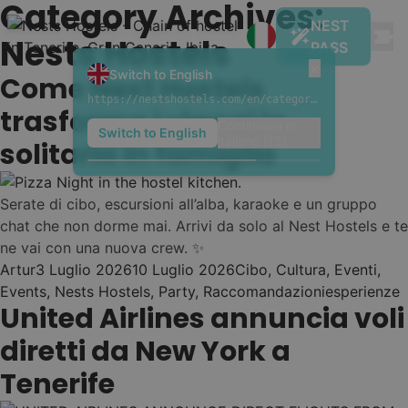
Category Archives:
Skip to content
NEST
Nests Hostels
PASS
×
Switch to English
Come Nest Hostels
https://nestshostels.com/en/category/nests-hostels-en/
trasforma i viaggi in
Continuare in
Switch to English
italiano (14)
solitaria in famiglia
I NOSTRI DESTINI E
01
OSTELLI
Serate di cibo, escursioni all’alba, karaoke e un gruppo
Tenerife
chat che non dorme mai. Arrivi da solo al Nest Hostels e te
ne vai con una nuova crew. ✨
Naturaleza & Surf
Posted by
Posted in
Artur
3 Luglio 2026
10 Luglio 2026
Cibo
,
Cultura
,
Eventi
,
Nest
•
Tags:
Events
,
Nests Hostels
,
Party
,
Raccomandazioni
esperienze
Gran
Costa Adeje
United Airlines annuncia voli
✨ New Hostel! (get -50% now)
Canaria
diretti da New York a
Nest
•
Ciudad e Playa
Tenerife
Costa Adeje (Playa
Nest
•
Duque)