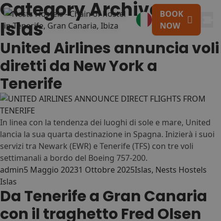
Category Archives:
Skip to content
BOOK
Islas
NOW
United Airlines annuncia voli
diretti da New York a
Tenerife
I NOSTRI DESTINI E
01
OSTELLI
Tenerife
In linea con la tendenza dei luoghi di sole e mare, United
lancia la sua quarta destinazione in Spagna. Inizierà i suoi
Naturaleza & Surf
servizi tra Newark (EWR) e Tenerife (TFS) con tre voli
Adeje
Nest
•
settimanali a bordo del Boeing 757-200.
Costa Adeje
Posted by
Posted in
Tag
admin
5 Maggio 2023
1 Ottobre 2025
Islas
,
Nests Hostels
✨ New Hostel! (get -50% now)
Islas
Da Tenerife a Gran Canaria
Duque
Nest
•
Costa Adeje (Playa
con il traghetto Fred Olsen
Duque)