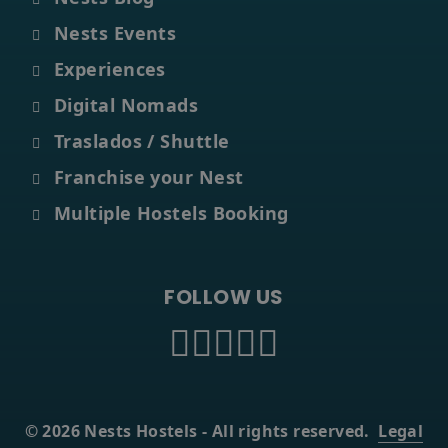
30 noches en tu Nest
(Tenerife o Gran
1
Nests Events
Canaria)
Sin fianzas ni
Experiences
contratos
(cero
2
Digital Nomads
papeleo)
Todo incluido
(desde
3
Traslados / Shuttle
400€/mes)
Franchise your Nest
RESERVA TU
NEST LONG
Multiple Hostels Booking
STAY
Cómo funciona →
FOLLOW US
EXPERIENCIAS
04
Stand UP Paddle
•
© 2026 Nests Hostels - All rights reserved.
Legal
Scuola e lezioni di