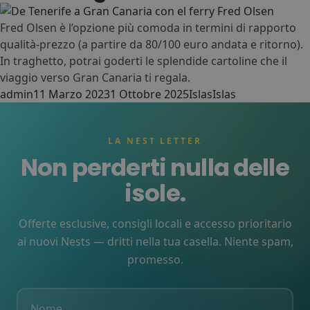
Medano
Nest
•
Fred Olsen è l’opzione più comoda in termini di rapporto
El Médano
qualità-prezzo (a partire da 80/100 euro andata e ritorno).
In traghetto, potrai goderti le splendide cartoline che il
Ashavana
Nest
•
viaggio verso Gran Canaria ti regala.
El Médano
Posted by
Posted in
Tags:
admin
11 Marzo 2023
1 Ottobre 2025
Islas
Islas
Los Amigos
Nest
•
La Mareta (Los Abrigos)
LA NEST LETTER
Las Eras
Nest
•
Non perderti nulla delle
Las Eras
isole.
Aguere
Nest
•
La Laguna (Santa Cruz)
Offerte esclusive, consigli locali e accesso prioritario
Arena
Nest
ai nuovi Nests — dritti nella tua casella. Niente spam,
•
promesso.
Puerto Santiago (Los
Gigantes)
Puerto
Nest
•