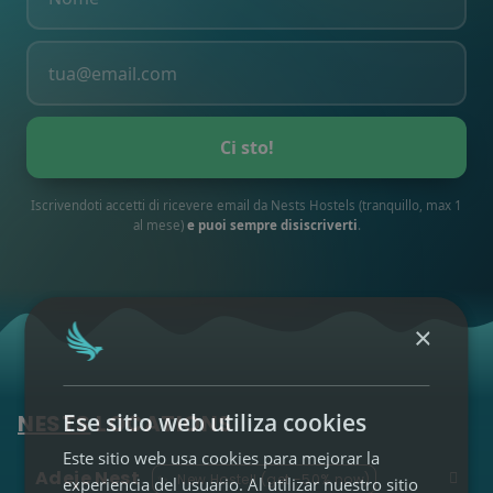
Puerto de la Cruz
Gran
Canaria
Ciudad e Playa
Ci sto!
Las Palmas
Nest
•
Iscrivendoti accetti di ricevere email da Nests Hostels (tranquillo, max 1
Las Palmas (Vegueta)
al mese)
e puoi sempre disiscriverti
.
La Isleta
Nest
•
Las Palmas (Canteras)
Pura Vida by
Nest
•
×
Las Palmas
(Guanarteme)
✨ New Hostel!
Ese sitio web utiliza cookies
NESTS
LOCATIONS
Ibiza
Este sitio web usa cookies para mejorar la
Adeje Nest
✨
New Hostel! (get -50% now)
experiencia del usuario. Al utilizar nuestro sitio
Fiesta e stile di vita