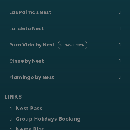
Canaria)
Muévete tra gli ostelli
2
Las Palmas Nest
(11 ostelli)
Ahorro y comodidad
3
(hasta un -30%)
La Isleta Nest
CONSEGUI IL
NEST PASS
Pura Vida by Nest
✨
New Hostel!
Cómo funciona →
Cisne by Nest
Flamingo by Nest
NEST LONG STAY -
03
MAKE IT HOME. LIVE
LOCAL!
LINKS
Nest Pass
Echa raíces un
Group Holidays Booking
mes ...
Nests Blog