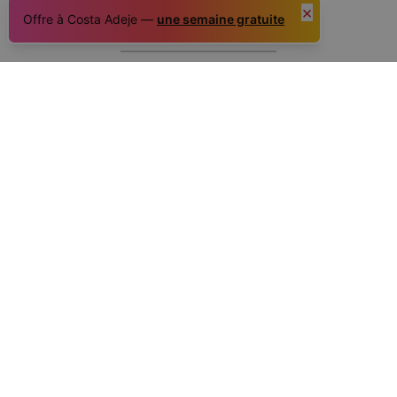
×
direct-flights-tenerife-new-york
Offre à Costa Adeje —
une semaine gratuite
So what are you waiting for?
Book our nearest
hostel
: the
Duque Nest Hostel
, located in
Playa del
Duque, Costa Adeje
de Tenerife
and..enjoy!
Book Now in Duque Nest
Hostel