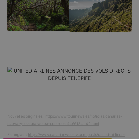
Nouvelles originales :
https://www.tourinews.es/noticias/canarias-
nueva-york-ruta-aerea-conexion_4466124_102.html
En anglais :
https://www.canarianweekly.com/posts/united-airlines-