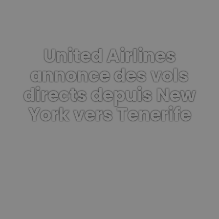
United Airlines
annonce des vols
directs depuis New
York vers Tenerife