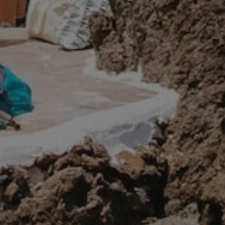
Voir toutes les expériences → Les
expériences de la vie
Blog
Surf Camp
Grupos
Shuttle