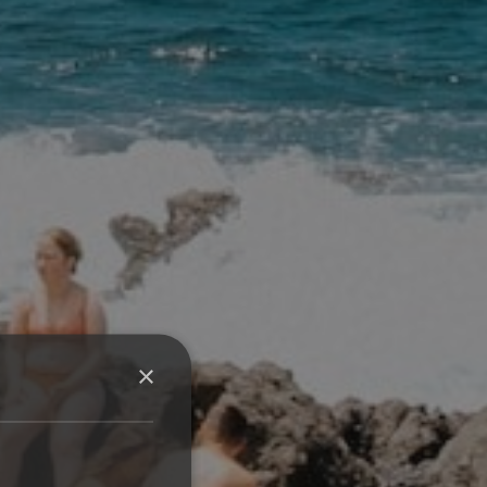
ONE
STAY - MAKE
BOOKING. ALL
IT HOME. LIVE
HOSTELS!
LOCAL!
Flow as you
Echa
go ...
raíces un
mes ...
Elige tus islas
(Tenerife & Gran
1
30 noches en
Canaria)
tu Nest
1
Muévete entre
(Tenerife o
hostels
(11
2
Gran Canaria)
auberges)
Sin fianzas ni
Économie et
×
contratos
2
confort
(jusqu'à
3
(cero papeleo)
-30%)
Todo incluido
(desde
3
CONSIGUE
400€/mes)
EL NESTS