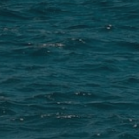
Nest
Puerto
Santiago
(Los
Gigantes)
•
Puerto
Nest
Puerto
de la Cruz
Voir toutes les auberges de
jeunesse →
NEST PASS -
NEST LONG
02
03