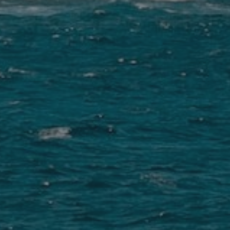
Nest
Palmas
(Guanarteme)
La Mareta
✨ New Hostel!
(Los Abrigos)
•
Las
Eras
Nest
Las
Eras
•
Aguere
Nest
La Laguna
(Santa Cruz)
•
Arena