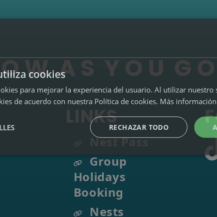
O
W
A
S
Y
O
U
G
O
utiliza cookies
okies para mejorar la experiencia del usuario. Al utilizar nuestro 
kies de acuerdo con nuestra Política de cookies.
Más información
LINKS
F
LLES
RECHAZAR TODO
Nest Pass
Group
Holidays
Booking
Nests