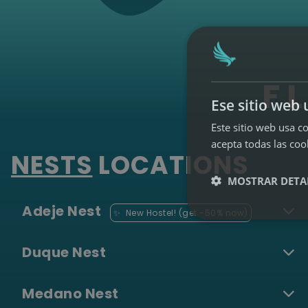
F
L
Ese sitio web 
Este sitio web usa co
acepta todas las coo
NESTS
LOCATIONS
MOSTRAR DETA
Adeje Nest
✨
New Hostel! (get -50% now)
Duque Nest
Medano Nest