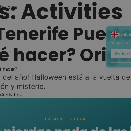
s:
Activities
enerife Puerto
Switch
é hacer? Orig
Switch t
del año! Halloween está a la vuelta de 
ón y misterio.
 in
Tags:
a
Activities
LA NEST LETTER