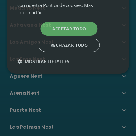
30 noches en tu Nest
con nuestra Política de cookies.
Más
Medano Nest
(Tenerife o Gran
1
información
Canaria)
Sin fianzas ni
Ashavana Nest
contratos
(cero
2
ACEPTAR TODO
papeleo)
Todo incluido
(desde
Los Amigos Nest
3
RECHAZAR TODO
400€/mes)
RESERVA TU
Las Eras Nest
MOSTRAR DETALLES
NEST LONG
STAY
Aguere Nest
Fonctionnement →
Arena Nest
EXPERIENCIAS
Puerto Nest
04
Stand UP Paddle
•
Las Palmas Nest