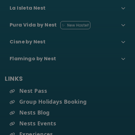
École de surf et
•
La Isleta Nest
leçons
Pura Vida by Nest
Plongée et
✨
New Hostel!
•
plongée en apnée
Cisne by Nest
Parapente
•
Flamingo by Nest
Voir toutes les
expériences → Les
LINKS
expériences de la vie
Nest Pass
Group Holidays Booking
Surf Camp
Blog
Grupos
Nests Blog
Shuttle
Nests Events
Experiences