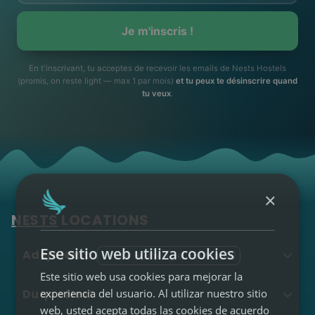
Nest
Canaria)
•
Muévete entre
Puerto de la Cruz
Je m'inscris !
2
hostels
(11 auberges)
Économie et confort
3
En t'inscrivant, tu acceptes de recevoir les emails de Nests Hostels
(jusqu'à -30%)
(promis, on reste light — max 1 par mois)
et tu peux te désinscrire quand
tu veux
.
CONSIGUE EL
NESTS PASS
Fonctionnement →
×
NEST LONG STAY -
03
MAKE IT HOME. LIVE
NESTS
LOCATIONS
LOCAL!
Ese sitio web utiliza cookies
Adeje Nest
✨
New Hostel! (get -50% now)
Este sitio web usa cookies para mejorar la
Echa raíces un
Duque Nest
experiencia del usuario. Al utilizar nuestro sitio
mes ...
web, usted acepta todas las cookies de acuerdo