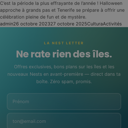
Costa Adeje (Playa
Nest
C’est la période la plus effrayante de l’année ! Halloween
•
Duque)
Ibiza
approche à grands pas et Tenerife se prépare à offrir une
Las Palmas (Vegueta)
Nest
célébration pleine de fun et de mystère.
•
Fiesta et mode de vie
Nest
•
Posted by
Posted in
Tags:
admin
26 octobre 2023
27 octobre 2025
Cultura
Activités
El Médano
Nest
•
Las Palmas (Canteras)
Nest
•
Sant Antoni
Voir toutes les
•
El Médano
LA NEST LETTER
auberges de jeunesse
Nest
•
Ne rate rien des îles.
Nest
•
→
Nest
Las Palmas
La Mareta (Los Abrigos)
(Guanarteme)
Es Canar
Offres exclusives, bons plans sur les îles et les
✨ New Hostel!
Nest
•
nouveaux Nests en avant-première — direct dans ta
NEST PASS - ONE
Las Eras
02
boîte. Zéro spam, promis.
BOOKING. ALL
Nest
•
HOSTELS!
La Laguna (Santa Cruz)
Nest
•
Flow as you go ...
Puerto Santiago (Los
Elige tus islas
Gigantes)
(Tenerife & Gran
1