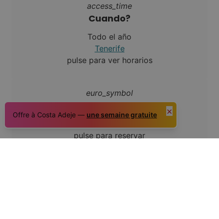
access_time
Cuando?
Todo el año
Tenerife
pulse para ver horarios
euro_symbol
Cuanto?
×
Offre à Costa Adeje —
une semaine gratuite
Coste
pulse para reservar