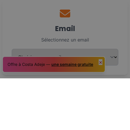
Email
Sélectionnez un email
×
Offre à Costa Adeje —
une semaine gratuite
WhatsApp
Sélectionnez le numéro