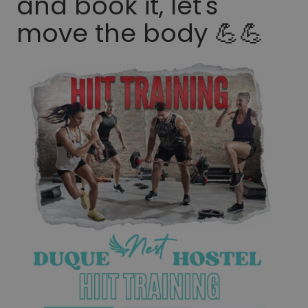
and book it, let's
move the body 💪💪