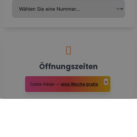
Öffnungszeiten
Unsere Servicezeiten:
×
Costa Adeje —
eine Woche gratis
10:00 A.M - 20:00 P.M
Entdecke die Besten
Orte und Events