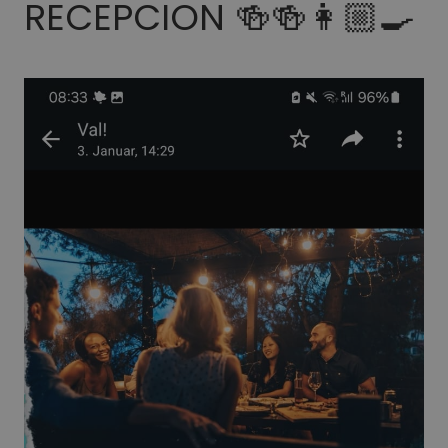
RECEPCION 🍻🍻👩🏼‍🍳