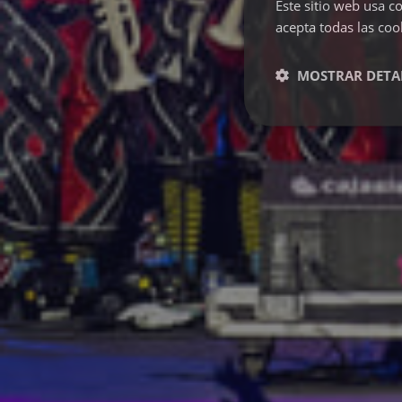
Este sitio web usa co
acepta todas las coo
MOSTRAR DETA