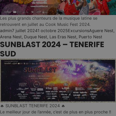
École de surf et
•
leçons
Les plus grands chanteurs de la musique latine se
Plongée et
retrouvent en juillet au Cook Music Fest 2024.
•
plongée en apnée
Posted by
Posted in
Tags:
admin
7 juillet 2024
1 octobre 2025
Excursions
Aguere Nest
,
Arena Nest
,
Duque Nest
,
Las Eras Nest
,
Puerto Nest
SUNBLAST 2024 – TENERIFE
Parapente
•
SUD
Voir toutes les
expériences → Les
expériences de la vie
Surf Camp
Blog
Grupos
Shuttle
🔥 SUNBLAST TENERIFE 2024 🔥
Le meilleur jour de l’année, c’est de plus en plus proche !!