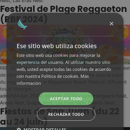
Nest
,
Las Eras Nest
Festival de Plage Reggaeton
(RBF 2024)
×
Ese sitio web utiliza cookies
Este sitio web usa cookies para mejorar la
experiencia del usuario. Al utilizar nuestro sitio
RBF 2024, le plus grand Urban Beach Festival d’Europe, est
web, usted acepta todas las cookies de acuerdo
de retour ! Les 29 et 30 juin 2024, Tenerife sera le cœur
con nuestra Política de cookies.
Más
du reggaeton avec le Reggaeton Beach Festival, diffusant
información
toute l’énergie.
Posted by
Posted in
Tags:
admin
24 juin 2024
1 octobre 2025
Excursions
Aguere Nest
,
ACEPTAR TODO
Arena Nest
,
Duque Nest
,
Las Eras Nest
,
Puerto Nest
Fiestas de San Juan (du 22
RECHAZAR TODO
au 24 juin)
MOSTRAR DETALLES