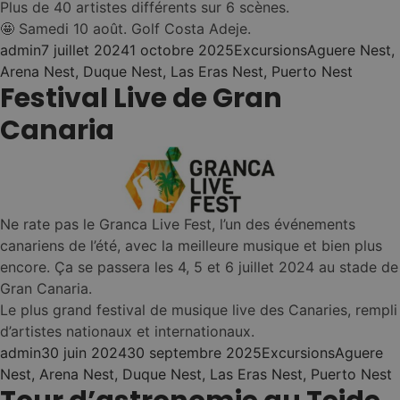
Plus de 40 artistes différents sur 6 scènes.
🤩 Samedi 10 août. Golf Costa Adeje.
Posted by
Posted in
Tags:
admin
7 juillet 2024
1 octobre 2025
Excursions
Aguere Nest
,
Arena Nest
,
Duque Nest
,
Las Eras Nest
,
Puerto Nest
Festival Live de Gran
Canaria
Ne rate pas le Granca Live Fest, l’un des événements
canariens de l’été, avec la meilleure musique et bien plus
encore. Ça se passera les 4, 5 et 6 juillet 2024 au stade de
Gran Canaria.
Le plus grand festival de musique live des Canaries, rempli
d’artistes nationaux et internationaux.
Posted by
Posted in
Tags:
admin
30 juin 2024
30 septembre 2025
Excursions
Aguere
Nest
,
Arena Nest
,
Duque Nest
,
Las Eras Nest
,
Puerto Nest