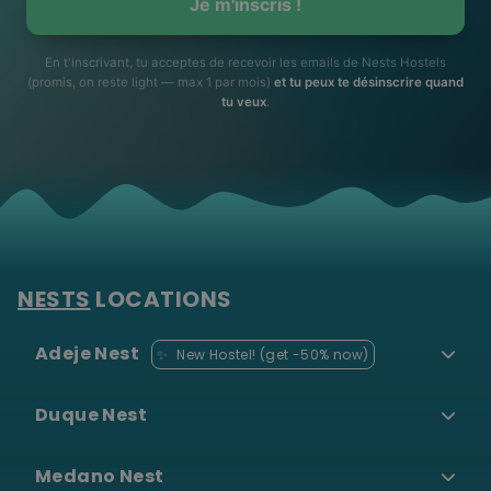
Je m'inscris !
En t'inscrivant, tu acceptes de recevoir les emails de Nests Hostels
(promis, on reste light — max 1 par mois)
et tu peux te désinscrire quand
tu veux
.
NESTS
LOCATIONS
Adeje Nest
✨
New Hostel! (get -50% now)
Duque Nest
Medano Nest