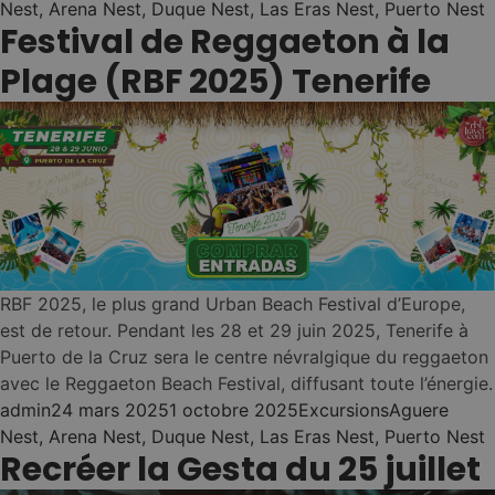
Costa Adeje (Playa
Nest
Nest
,
Arena Nest
,
Duque Nest
,
Las Eras Nest
,
Puerto Nest
•
Duque)
Festival de Reggaeton à la
Ibiza
Las Palmas (Vegueta)
Nest
•
Plage (RBF 2025) Tenerife
Fiesta et mode de vie
Nest
•
El Médano
Nest
•
Las Palmas (Canteras)
Nest
•
Sant Antoni
Voir toutes les
•
El Médano
auberges de jeunesse
Nest
•
Nest
•
→
Nest
Las Palmas
La Mareta (Los Abrigos)
(Guanarteme)
Es Canar
✨ New Hostel!
Nest
•
NEST PASS - ONE
RBF 2025, le plus grand Urban Beach Festival d’Europe,
Las Eras
02
est de retour. Pendant les 28 et 29 juin 2025, Tenerife à
BOOKING. ALL
Nest
•
Puerto de la Cruz sera le centre névralgique du reggaeton
HOSTELS!
La Laguna (Santa Cruz)
avec le Reggaeton Beach Festival, diffusant toute l’énergie.
Posted by
Posted in
Tags:
admin
24 mars 2025
1 octobre 2025
Excursions
Aguere
Nest
•
Flow as you go ...
Nest
,
Arena Nest
,
Duque Nest
,
Las Eras Nest
,
Puerto Nest
Puerto Santiago (Los
Recréer la Gesta du 25 juillet
Elige tus islas
Gigantes)
(Tenerife & Gran
1