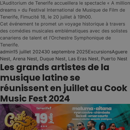
30 noches en tu Nest
L’Auditorium de Tenerife accueillera le spectacle « A million
(Tenerife o Gran
1
dreams » du Festival International de Musique de Film de
Canaria)
Tenerife, Fimucité 18, le 20 juillet à 19h00.
Sin fianzas ni
Cet événement te promet un voyage historique à travers
contratos
(cero
2
des comédies musicales emblématiques avec des solistes
papeleo)
canariens de talent et l’Orchestre Symphonique de
Todo incluido
(desde
3
Tenerife.
400€/mes)
Posted by
Posted in
Tags:
admin
15 juillet 2024
30 septembre 2025
Excursions
Aguere
RESERVA TU
Nest
,
Arena Nest
,
Duque Nest
,
Las Eras Nest
,
Puerto Nest
NEST LONG
Les grands artistes de la
STAY
musique latine se
Fonctionnement →
réunissent en juillet au Cook
Music Fest 2024
EXPERIENCIAS
04
Stand UP Paddle
•