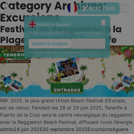
Category Archives:
Skip to content
BOOK NOW
Excursions
×
Switch to English
Festival de Reggaeton à la
https://nestshostels.com/en/category/excursions/
Plage (RBF 2025) Tenerife
Continuer en
Switch to English
français (13)
NOS
01
DESTINATIONS ET
AUBERGES
Tenerife
Naturaleza & Surf
Nest
•
RBF 2025, le plus grand Urban Beach Festival d’Europe,
Gran
est de retour. Pendant les 28 et 29 juin 2025, Tenerife à
Costa Adeje
Puerto de la Cruz sera le centre névralgique du reggaeton
✨ New Hostel! (get -50% now)
Canaria
avec le Reggaeton Beach Festival, diffusant toute l’énergie.
Nest
•
Ville et plage
Posted by
Posted in
Tags:
admin
24 juin 2025
30 septembre 2025
Excursions
Aguere