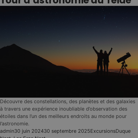
Tour d’astronomie au Teide
Découvre des constellations, des planètes et des galaxies
à travers une expérience inoubliable d’observation des
étoiles dans l’un des meilleurs endroits au monde pour
l’astronomie.
Posted by
Posted in
Tags:
admin
30 juin 2024
30 septembre 2025
Excursions
Duque