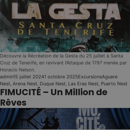
Nest
Canaria)
•
Muévete entre
Puerto de la Cruz
2
hostels
(11 auberges)
Économie et confort
3
(jusqu'à -30%)
CONSIGUE EL
NESTS PASS
Fonctionnement →
Découvre la Récréation de la Gesta du 25 juillet à Santa
Cruz de Tenerife, en revivant l’Attaque de 1797 menée par
Horacio Nelson.
Posted by
Posted in
Tags:
admin
15 juillet 2024
1 octobre 2025
Excursions
Aguere
NEST LONG STAY -
03
Nest
,
Arena Nest
,
Duque Nest
,
Las Eras Nest
,
Puerto Nest
FIMUCITÉ – Un Million de
MAKE IT HOME. LIVE
LOCAL!
Rêves
Echa raíces un
mes ...