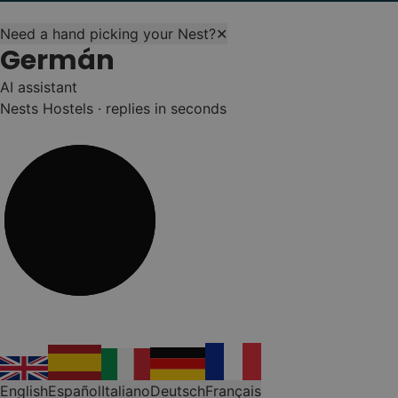
Need a hand picking your Nest?
✕
Germán
AI assistant
Nests Hostels · replies in seconds
English
Español
Italiano
Deutsch
Français