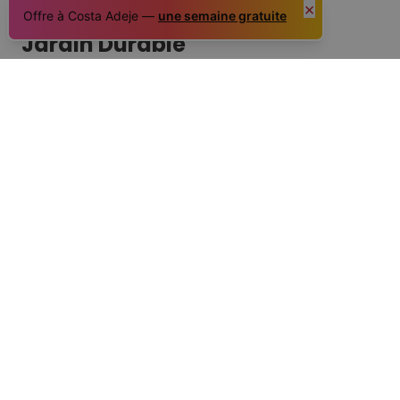
complète de plantes poisonneuses.
×
Offre à Costa Adeje —
une semaine gratuite
Jardin Durable
Une autre collection spécialisée est
le Jardin
Durable, créé en collaboration avec l’Université de
La Laguna
. Il recrée la flore et la faune
d’un canyon
canarien typique et représente un modèle de
durabilité et de conservation du patrimoine
naturel
.
On te recommande vivement de consacrer quelques
heures à visiter ce parc fascinant qui comprend les
pyramides et le jardin botanique, ainsi qu’un
auditorium et un musée.
Le parc est ouvert tous les